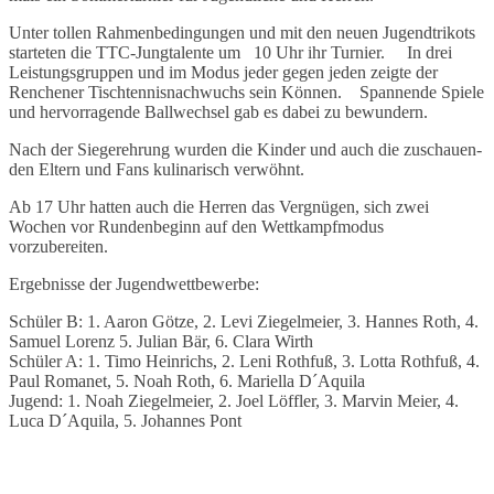
Unter tollen Rahmen­be­din­gun­gen und mit den neuen Jugend­tri­kots
star­te­ten die TTC-Jung­ta­len­te um 10 Uhr ihr Turnier. In drei
Leis­tungs­grup­pen und im Modus jeder gegen jeden zeig­te der
Renche­ner Tisch­ten­nis­nach­wuchs sein Können. Span­nen­de Spie­le
und hervor­ra­gen­de Ball­wech­sel gab es dabei zu bewundern.
Nach der Sieger­eh­rung wurden die Kinder und auch die zuschau­en­
den Eltern und Fans kuli­na­risch verwöhnt.
Ab 17 Uhr hatten auch die Herren das Vergnü­gen, sich zwei
Wochen vor Runden­be­ginn auf den Wett­kampf­mo­dus
vorzubereiten.
Ergeb­nis­se der Jugendwettbewerbe:
Schü­ler B: 1. Aaron Götze, 2. Levi Ziegel­mei­er, 3. Hannes Roth, 4.
Samu­el Lorenz 5. Juli­an Bär, 6. Clara Wirth
Schü­ler A: 1. Timo Hein­richs, 2. Leni Roth­fuß, 3. Lotta Roth­fuß, 4.
Paul Romanet, 5. Noah Roth, 6. Mari­el­la D´Aquila
Jugend: 1. Noah Ziegel­mei­er, 2. Joel Löff­ler, 3. Marvin Meier, 4.
Luca D´Aquila, 5. Johan­nes Pont