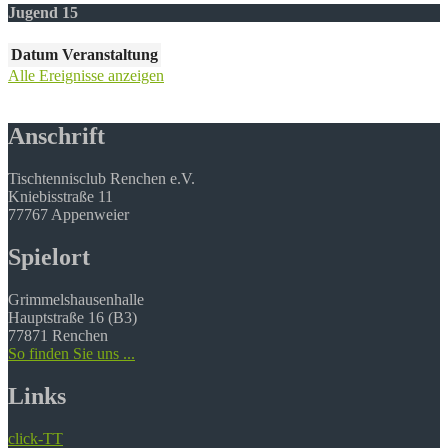
Jugend 15
Datum
Veranstaltung
Alle Ereignisse anzeigen
Anschrift
Tischtennisclub Renchen e.V.
Kniebisstraße 11
77767 Appenweier
Spielort
Grimmelshausenhalle
Hauptstraße 16 (B3)
77871 Renchen
So finden Sie uns ...
Links
click-TT