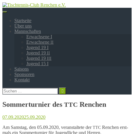
Springe
zum
Inhalt
Startseite
Über uns
Mannschaften
Erwachsene I
Erwachsene
II
Jugend 19 I
Jugend 19
II
Jugend 19
III
Jugend 15 I
Saisons
Sponsoren
Kontakt
Suchen
nach:
Sommerturnier des
Renchen
TTC
07.09.2020
25.09.2020
Am Sams­tag, den 05.09.2020, veran­stal­te­te der
Renchen erst­
TTC
mals ein Sommer­tur­nier für Jugend­li­che und Herren.