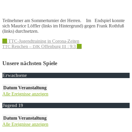
Teil­neh­mer am Sommer­tur­nier der Herren. Im Endspiel konn­te
sich Maurice Löff­ler (links im Hinter­grund) gegen Frank Roth­fuß
(links) durchsetzen.
Artikel-
←
TTC-Jugendtraining in Corona-Zeiten
Renchen –
Offenburg
: 9:3
→
TTC
DJK
III
Navigation
Unsere nächsten Spiele
Erwachsene
Datum
Veranstaltung
Alle Ereignisse anzeigen
Jugend 19
Datum
Veranstaltung
Alle Ereignisse anzeigen