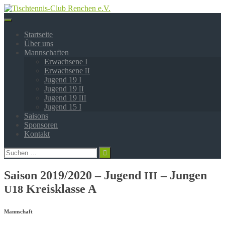
Springe
zum
Inhalt
Startseite
Über uns
Mannschaften
Erwachsene I
Erwachsene
II
Jugend 19 I
Jugend 19
II
Jugend 19
III
Jugend 15 I
Saisons
Sponsoren
Kontakt
Suchen
nach:
Saison 2019/2020 – Jugend
– Jungen
III
Kreisklasse A
U18
Mannschaft