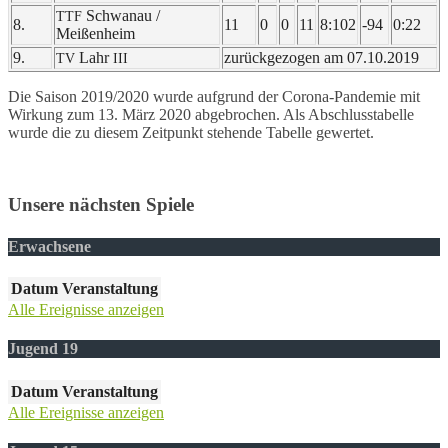
Schwan­au /
TTF
8.
11
0
0
11
8:102
-94
0:22
Meißenheim
9.
Lahr
zurück­ge­zo­gen am 07.10.2019
TV
III
Die Saison 2019/2020 wurde aufgrund der Coro­na-Pande­mie mit
Wirkung zum 13. März 2020 abge­bro­chen. Als Abschluss­ta­bel­le
wurde die zu diesem Zeit­punkt stehen­de Tabel­le gewertet.
Unsere nächsten Spiele
Erwachsene
Datum
Veranstaltung
Alle Ereignisse anzeigen
Jugend 19
Datum
Veranstaltung
Alle Ereignisse anzeigen