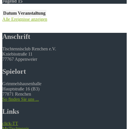
Jugend 15
Datum
Veranstaltung
Alle Ereignisse anzeigen
Anschrift
Tischtennisclub Renchen e.V.
Kniebisstraße 11
77767 Appenweier
Spielort
Grimmelshausenhalle
Hauptstraße 16 (B3)
77871 Renchen
So finden Sie uns ...
Links
click-TT
MyTischtennis