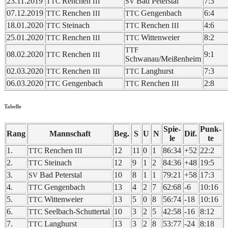
23.11.2019
Renchen
Bad Peterstal
7:3
TTC
III
SV
07.12.2019
Renchen
Gengen­bach
6:4
TTC
III
TTC
18.01.2020
Stein­ach
Renchen
4:6
TTC
TTC
III
25.01.2020
Renchen
Witten­wei­er
8:2
TTC
III
TTC
TTF
08.02.2020
Renchen
9:1
TTC
III
Schwanau/Meißenheim
02.03.2020
Renchen
Lang­hurst
7:3
TTC
III
TTC
06.03.2020
Gengen­bach
Renchen
2:8
TTC
TTC
III
Tabelle
Spie­
Punk­
Rang
Mann­schaft
Beg.
S
U
N
Dif.
le
te
1.
Renchen
12
11
0
1
86:34
+52
22:2
TTC
III
2.
Stein­ach
12
9
1
2
84:36
+48
19:5
TTC
3.
Bad Peterstal
10
8
1
1
79:21
+58
17:3
SV
4.
Gengen­bach
13
4
2
7
62:68
-6
10:16
TTC
5.
Witten­wei­er
13
5
0
8
56:74
-18
10:16
TTC
6.
Seel­bach-Schutt­er­tal
10
3
2
5
42:58
-16
8:12
TTC
7.
Lang­hurst
13
3
2
8
53:77
-24
8:18
TTC