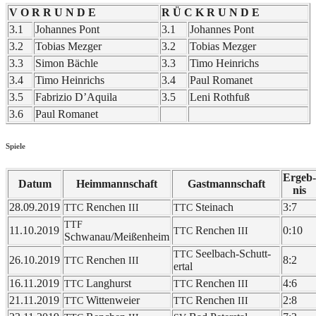
V O R R U N D E
R Ü C K R U N D E
3.1
Johan­nes Pont
3.1
Johan­nes Pont
3.2
Tobi­as Mezger
3.2
Tobi­as Mezger
3.3
Simon Bäch­le
3.3
Timo Hein­richs
3.4
Timo Hein­richs
3.4
Paul Romanet
3.5
Fabri­zio D’Aquila
3.5
Leni Roth­fuß
3.6
Paul Romanet
Spiele
Ergeb­
Datum
Heim­mann­schaft
Gast­mann­schaft
nis
28.09.2019
Renchen
Stein­ach
3:7
TTC
III
TTC
TTF
11.10.2019
Renchen
0:10
TTC
III
Schwanau/Meißenheim
Seel­bach-Schutt­
TTC
26.10.2019
Renchen
8:2
TTC
III
er­tal
16.11.2019
Lang­hurst
Renchen
4:6
TTC
TTC
III
21.11.2019
Witten­wei­er
Renchen
2:8
TTC
TTC
III