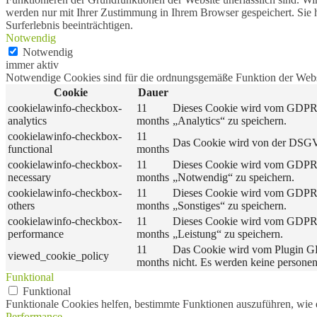
werden nur mit Ihrer Zustimmung in Ihrem Browser gespeichert. Sie 
Surferlebnis beeinträchtigen.
Notwendig
Notwendig
immer aktiv
Notwendige Cookies sind für die ordnungsgemäße Funktion der Websit
Cookie
Dauer
cookielawinfo-checkbox-
11
Dieses Cookie wird vom GDPR C
analytics
months
„Analytics“ zu speichern.
cookielawinfo-checkbox-
11
Das Cookie wird von der DSGVO
functional
months
cookielawinfo-checkbox-
11
Dieses Cookie wird vom GDPR C
necessary
months
„Notwendig“ zu speichern.
cookielawinfo-checkbox-
11
Dieses Cookie wird vom GDPR C
others
months
„Sonstiges“ zu speichern.
cookielawinfo-checkbox-
11
Dieses Cookie wird vom GDPR C
performance
months
„Leistung“ zu speichern.
11
Das Cookie wird vom Plugin GD
viewed_cookie_policy
months
nicht. Es werden keine persone
Funktional
Funktional
Funktionale Cookies helfen, bestimmte Funktionen auszuführen, wie 
Performance