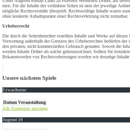
Unser Ange­bot enthält Links zu exter­nen Websei­ten Drit­ter, auf der
men. Für die Inhal­te der verlink­ten Seiten ist stets der jewei­li­ge Anb
mögli­che Rechts­ver­stö­ße über­prüft. Rechts­wid­ri­ge Inhal­te waren zum
ohne konkre­te Anhalts­punk­te einer Rechts­ver­let­zung nicht zumut­bar
Urhe­ber­recht
Die durch die Seiten­be­trei­ber erstell­ten Inhal­te und Werke auf diesen 
Verwer­tung außer­halb der Gren­zen des Urhe­ber­rech­tes bedür­fen der 
den priva­ten, nicht kommer­zi­el­len Gebrauch gestat­tet. Soweit die Inhal
werden Inhal­te Drit­ter als solche gekenn­zeich­net. Soll­ten Sie trotz­
Bekannt­wer­den von Rechts­ver­let­zun­gen werden wir derar­ti­ge Inhal­
Unsere nächsten Spiele
Erwachsene
Datum
Veranstaltung
Alle Ereignisse anzeigen
Jugend 19