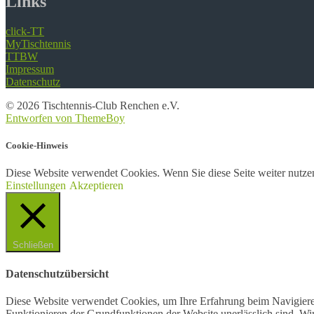
Links
click-TT
MyTischtennis
TTBW
Impressum
Datenschutz
© 2026 Tischtennis-Club Renchen e.V.
Entworfen von ThemeBoy
Cookie-Hinweis
Diese Website verwendet Cookies. Wenn Sie diese Seite weiter nutz
Einstellungen
Akzeptieren
Schließen
Datenschutzübersicht
Diese Website verwendet Cookies, um Ihre Erfahrung beim Navigieren 
Funktionieren der Grundfunktionen der Website unerlässlich sind. Wi