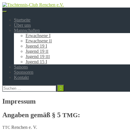
Springe
zum
Inhalt
Startseite
Über uns
Mannschaften
Erwachsene I
Erwachsene
II
Jugend 19 I
Jugend 19
II
Jugend 19
III
Jugend 15 I
Saisons
Sponsoren
Kontakt
Suchen
nach:
Impressum
Angaben gemäß § 5
:
TMG
Renchen e. V.
TTC