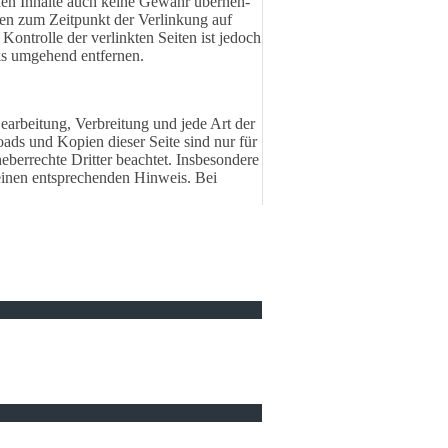
­den Inhal­te auch keine Gewähr über­neh­
urden zum Zeit­punkt der Verlin­kung auf
 Kontrol­le der verlink­ten Seiten ist jedoch
nks umge­hend entfernen.
Bear­bei­tung, Verbrei­tung und jede Art der
­loads und Kopien dieser Seite sind nur für
r­rech­te Drit­ter beach­tet. Insbe­son­de­re
m einen entspre­chen­den Hinweis. Bei