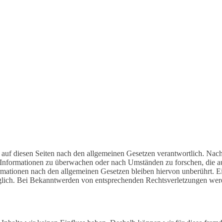
te auf diesen Seiten nach den allge­mei­nen Geset­zen verant­wort­lich. Na
­de Infor­ma­tio­nen zu über­wa­chen oder nach Umstän­den zu forschen, die au
­tio­nen nach den allge­mei­nen Geset­zen blei­ben hier­von unbe­rührt. Ein
glich. Bei Bekannt­wer­den von entspre­chen­den Rechts­ver­let­zun­gen we