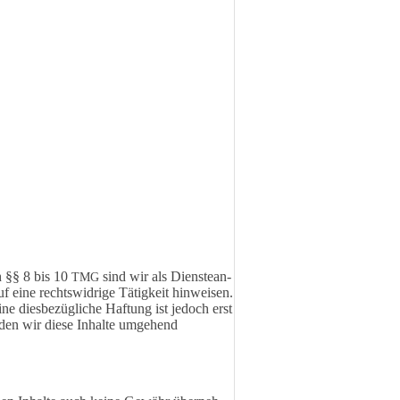
ch §§ 8 bis 10
sind wir als Diens­te­an­
TMG
f eine rechts­wid­ri­ge Tätig­keit hinwei­sen.
e dies­be­züg­li­che Haftung ist jedoch erst
rden wir diese Inhal­te umge­hend