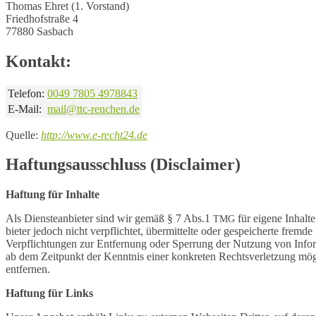
Thomas Ehret
(1. Vorstand)
Fried­hof­stra­ße 4
77880 Sasbach
Kontakt:
Tele­fon:
0049
7805 4978843
E‑Mail:
mail@ttc-renchen.de
Quel­le:
http://www.e‑recht24.de
Haftungsausschluss (Disclaimer)
Haftung für Inhalte
Als Diens­te­an­bie­ter sind wir gemäß § 7 Abs.1
für eige­ne Inhal­
TMG
bie­ter jedoch nicht verpflich­tet, über­mit­tel­te oder gespei­cher­te frem
Verpflich­tun­gen zur Entfer­nung oder Sper­rung der Nutzung von Infor­ma
ab dem Zeit­punkt der Kennt­nis einer konkre­ten Rechts­ver­let­zung mö
entfernen.
Haftung für Links