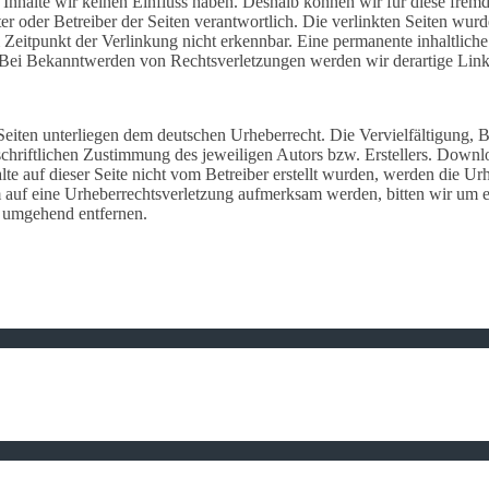
en Inhal­te wir keinen Einfluss haben. Deshalb können wir für diese frem
ie­ter oder Betrei­ber der Seiten verant­wort­lich. Die verlink­ten Seiten w
 Zeit­punkt der Verlin­kung nicht erkenn­bar. Eine perma­nen­te inhalt­li­che
. Bei Bekannt­wer­den von Rechts­ver­let­zun­gen werden wir derar­ti­ge Li
Seiten unter­lie­gen dem deut­schen Urhe­ber­recht. Die Verviel­fäl­ti­gung, 
schrift­li­chen Zustim­mung des jewei­li­gen Autors bzw. Erstel­lers. Down
­te auf dieser Seite nicht vom Betrei­ber erstellt wurden, werden die Urhe­be
dem auf eine Urhe­ber­rechts­ver­let­zung aufmerk­sam werden, bitten wir u
te umge­hend entfernen.