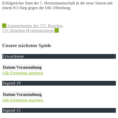
Erfolg­rei­cher Start der 1. Herren­mann­schaft in die neue Saison mit
einem 9:3 Sieg gegen die
Offenburg.
DJK
Artikel-
←
Sommerturnier des
Renchen
TTC
Renchen Hygienekonzept
→
TTC
Navigation
Unsere nächsten Spiele
Erwachsene
Datum
Veranstaltung
Alle Ereignisse anzeigen
Jugend 19
Datum
Veranstaltung
Alle Ereignisse anzeigen
Jugend 15