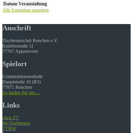
Datum
Veranstaltung
Alle Ereignisse anzeigen
Anschrift
Tischtennisclub Renchen e.V.
Kniebisstraße 11
77767 Appenweier
Spielort
Grimmelshausenhalle
Hauptstraße 16 (B3)
77871 Renchen
So finden Sie uns ...
Links
click-TT
MyTischtennis
TTBW