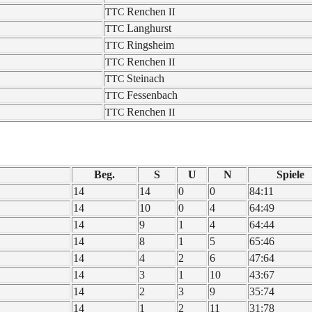
Renchen
TTC
II
Lang­hurst
TTC
Rings­heim
TTC
Renchen
TTC
II
Stein­ach
TTC
Fessen­bach
TTC
Renchen
TTC
II
Beg.
S
U
N
Spie­le
14
14
0
0
84:11
14
10
0
4
64:49
14
9
1
4
64:44
14
8
1
5
65:46
14
4
2
6
47:64
14
3
1
10
43:67
14
2
3
9
35:74
14
1
2
11
31:78