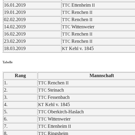
16.01.2019
Etten­heim
TTC
II
19.01.2019
Renchen
TTC
II
02.02.2019
Renchen
TTC
II
14.02.2019
Witten­wei­er
TTC
16.02.2019
Renchen
TTC
II
23.02.2019
Renchen
TTC
II
18.03.2019
Kehl v. 1845
KT
Tabelle
Rang
Mann­schaft
1.
Renchen
TTC
II
2.
Stein­ach
TTC
3.
Fessen­bach
TTC
4.
Kehl v. 1845
KT
5.
Ober­kirch-Haslach
TTC
6.
Witten­wei­er
TTC
7.
Etten­heim
TTC
II
8.
Rings­heim
TTC