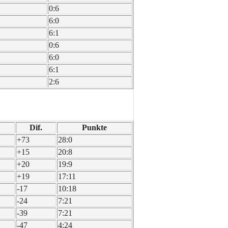
0:6
6:0
6:1
0:6
6:0
6:1
2:6
Dif.
Punk­te
+73
28:0
+15
20:8
+20
19:9
+19
17:11
-17
10:18
-24
7:21
-39
7:21
-47
4:24