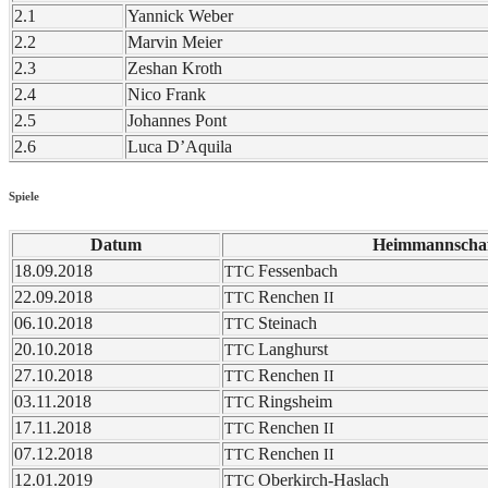
2.1
Yannick Weber
2.2
Marvin Meier
2.3
Zeshan Kroth
2.4
Nico Frank
2.5
Johan­nes Pont
2.6
Luca D’Aqui­la
Spiele
Datum
Heim­mann­scha
18.09.2018
Fessen­bach
TTC
22.09.2018
Renchen
TTC
II
06.10.2018
Stein­ach
TTC
20.10.2018
Lang­hurst
TTC
27.10.2018
Renchen
TTC
II
03.11.2018
Rings­heim
TTC
17.11.2018
Renchen
TTC
II
07.12.2018
Renchen
TTC
II
12.01.2019
Ober­kirch-Haslach
TTC