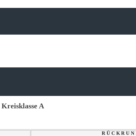
Kreisklasse A
R Ü C K R U N