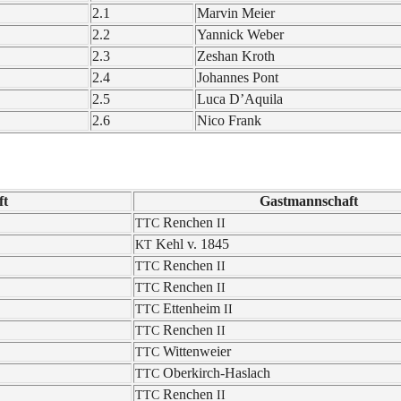
2.1
Marvin Meier
2.2
Yannick Weber
2.3
Zeshan Kroth
2.4
Johan­nes Pont
2.5
Luca D’Aqui­la
2.6
Nico Frank
ft
Gast­mann­schaft
Renchen
TTC
II
Kehl v. 1845
KT
Renchen
TTC
II
Renchen
TTC
II
Etten­heim
TTC
II
Renchen
TTC
II
Witten­wei­er
TTC
Ober­kirch-Haslach
TTC
Renchen
TTC
II