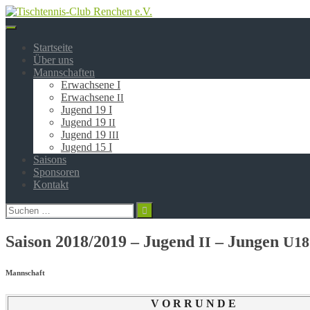
Springe
zum
Inhalt
Startseite
Über uns
Mannschaften
Erwachsene I
Erwachsene
II
Jugend 19 I
Jugend 19
II
Jugend 19
III
Jugend 15 I
Saisons
Sponsoren
Kontakt
Suchen
nach:
Saison 2018/2019 – Jugend
– Jungen
II
U18
Mannschaft
V O R R U N D E