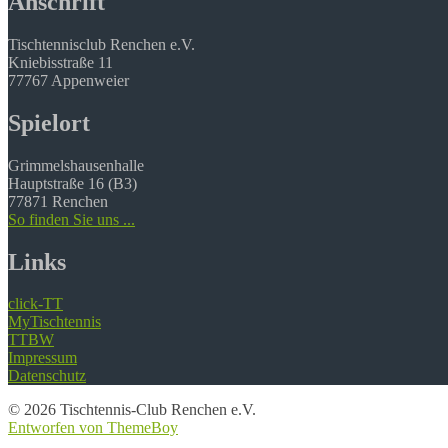
Anschrift
Tischtennisclub Renchen e.V.
Kniebisstraße 11
77767 Appenweier
Spielort
Grimmelshausenhalle
Hauptstraße 16 (B3)
77871 Renchen
So finden Sie uns ...
Links
click-TT
MyTischtennis
TTBW
Impressum
Datenschutz
© 2026 Tischtennis-Club Renchen e.V.
Entworfen von ThemeBoy