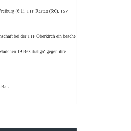
rei­burg (6:1),
Rastatt (6:0),
TTF
TSV
­schaft bei der
Ober­kirch ein beacht­
TTF
ädchen 19 Bezirks­li­ga‘ gegen ihre
‑Bär.