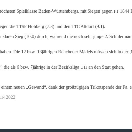
r höchs­ten Spiel­klas­se Baden-Würt­tem­bergs, mit Siegen gegen
1844 F
FT
 gegen die
Hohberg (7:3) und den
Altdorf (9:1).
TTSF
TTC
m klaren Sieg (10:0) durch, während die noch sehr junge 2. Schü­ler­mann
 haben. Die 12 bzw. 13jährigen Renche­ner Mädels müssen sich in der ‚M
ie als 6 bzw. 7jährige in der Bezirks­li­ga
an den Start gehen.
U11
in einem neuen „Gewand“, dank der groß­zü­gi­gen Trikot­spen­de der Fa. e
2022
EN