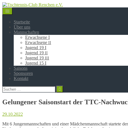
Springe
zum
Inhalt
Startseite
Über uns
Mannschaften
Erwachsene I
Erwachsene
II
Jugend 19 I
Jugend 19
II
Jugend 19
III
Jugend 15 I
Saisons
Sponsoren
Kontakt
Suchen
nach:
Gelungener Saisonstart der TTC-Nachwuc
29.10.2022
Mit 6 Jungen­mann­schaf­ten und einer Mädchen­mann­schaft star­te­te de