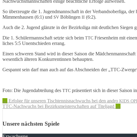
Nach­wuchs­mann­schaf­ten eini­ge beacht­li­che Erfol­ge aufweisen.
So über­zeug­te die 1. Jugend­mann­schaft in der Verbands­ober­li­ga, de
Mimmen­hau­sen (6:1) und
Böblin­gen
(6:2).
SV
II
Auch die 2. Jugend glänz­te in der Bezirks­li­ga mit deut­li­chen Siegen
Die 1. Schü­ler­mann­schaft setz­te sich beim
Frie­sen­heim mit eine
TTC
li­ches 5:5 Unent­schie­den errang.
Einen schwe­ren Stand wird in dieser Saison die Mädchen­mann­schaft
wesent­lich älte­ren Konkur­ren­tin­nen behaupten.
Gespannt sein darf man auch auf das Abschnei­den der „TTC-Zwer­ge“, d
Foto: Die Jugend­ab­tei­lung des
präsen­tiert sich in dieser Saison 
TTC
Artikel-
←
Erfolge für unseren Tischtennisnachwuchs bei den andro
KIDS
OP
TTC-Nachwuchs bei Bezirksmeisterschaften auf Titeljagd
→
Navigation
Unsere nächsten Spiele
Erwachsene