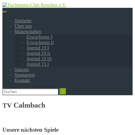
Springe
zum
Inhalt
Startseite
Über uns
Mannschaften
Erwachsene I
Erwachsene
II
Jugend 19 I
Jugend 19
II
Jugend 19
III
Jugend 15 I
Saisons
Sponsoren
Kontakt
Suchen
nach:
Calmbach
TV
Unsere nächsten Spiele