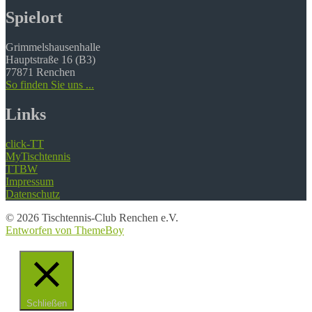
Spielort
Grimmelshausenhalle
Hauptstraße 16 (B3)
77871 Renchen
So finden Sie uns ...
Links
click-TT
MyTischtennis
TTBW
Impressum
Datenschutz
© 2026 Tischtennis-Club Renchen e.V.
Entworfen von ThemeBoy
Schließen