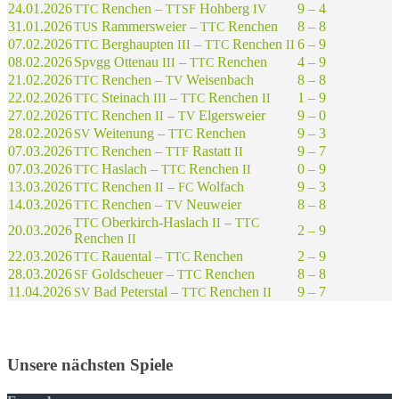
24.01.2026
Renchen –
Hohberg
9 – 4
TTC
TTSF
IV
31.01.2026
Rammer­s­wei­er –
Renchen
8 – 8
TUS
TTC
07.02.2026
Berg­haup­ten
–
Renchen
6 – 9
TTC
III
TTC
II
08.02.2026
Spvgg Otten­au
–
Renchen
4 – 9
III
TTC
21.02.2026
Renchen –
Weisenbach
8 – 8
TTC
TV
22.02.2026
Stein­ach
–
Renchen
1 – 9
TTC
III
TTC
II
27.02.2026
Renchen
–
Elgersweier
9 – 0
TTC
II
TV
28.02.2026
Weite­nung –
Renchen
9 – 3
SV
TTC
07.03.2026
Renchen –
Rastatt
9 – 7
TTC
TTF
II
07.03.2026
Haslach –
Renchen
0 – 9
TTC
TTC
II
13.03.2026
Renchen
–
Wolfach
9 – 3
TTC
II
FC
14.03.2026
Renchen –
Neuweier
8 – 8
TTC
TV
Ober­kirch-Haslach
–
TTC
II
TTC
20.03.2026
2 – 9
Renchen
II
22.03.2026
Rauen­tal –
Renchen
2 – 9
TTC
TTC
28.03.2026
Gold­scheu­er –
Renchen
8 – 8
SF
TTC
11.04.2026
Bad Peter­s­tal –
Renchen
9 – 7
SV
TTC
II
Unsere nächsten Spiele