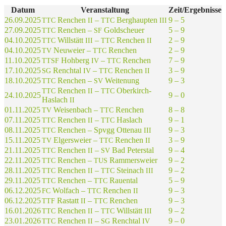
Datum
Veran­stal­tung
Zeit/Ergebnisse
26.09.2025
Renchen
–
Berg­haup­ten
9 – 5
TTC
II
TTC
III
27.09.2025
Renchen –
Goldscheuer
5 – 9
TTC
SF
04.10.2025
Will­stätt
–
Renchen
2 – 9
TTC
III
TTC
II
04.10.2025
Neuwei­er –
Renchen
2 – 9
TV
TTC
11.10.2025
Hohberg
–
Renchen
7 – 9
TTSF
IV
TTC
17.10.2025
Rench­tal
–
Renchen
3 – 9
SG
IV
TTC
II
18.10.2025
Renchen –
Weitenung
9 – 3
TTC
SV
Renchen
–
Ober­kirch-
TTC
II
TTC
24.10.2025
9 – 0
Haslach
II
01.11.2025
Weisen­bach –
Renchen
8 – 8
TV
TTC
07.11.2025
Renchen
–
Haslach
9 – 1
TTC
II
TTC
08.11.2025
Renchen – Spvgg Otten­au
9 – 3
TTC
III
15.11.2025
Elgers­wei­er –
Renchen
3 – 9
TV
TTC
II
21.11.2025
Renchen
–
Bad Peterstal
9 – 4
TTC
II
SV
22.11.2025
Renchen –
Rammersweier
9 – 2
TTC
TUS
28.11.2025
Renchen
–
Stein­ach
9 – 2
TTC
II
TTC
III
29.11.2025
Renchen –
Rauental
5 – 9
TTC
TTC
06.12.2025
Wolfach –
Renchen
9 – 3
FC
TTC
II
06.12.2025
Rastatt
–
Renchen
9 – 3
TTF
II
TTC
16.01.2026
Renchen
–
Will­stätt
9 – 2
TTC
II
TTC
III
23.01.2026
Renchen
–
Rench­tal
9 – 0
TTC
II
SG
IV