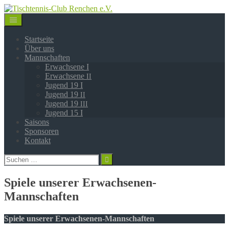
Springe
zum
Inhalt
Startseite
Über uns
Mannschaften
Erwachsene I
Erwachsene
II
Jugend 19 I
Jugend 19
II
Jugend 19
III
Jugend 15 I
Saisons
Sponsoren
Kontakt
Suchen
nach:
Spiele unserer Erwachsenen-
Mannschaften
Spiele unserer Erwachsenen-Mannschaften