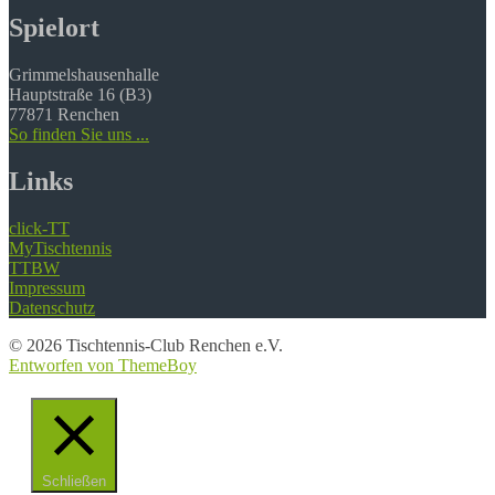
Spielort
Grimmelshausenhalle
Hauptstraße 16 (B3)
77871 Renchen
So finden Sie uns ...
Links
click-TT
MyTischtennis
TTBW
Impressum
Datenschutz
© 2026 Tischtennis-Club Renchen e.V.
Entworfen von ThemeBoy
Schließen