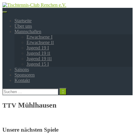
Springe
zum
Inhalt
Startseite
Über uns
Mannschaften
Erwachsene I
Erwachsene
II
Jugend 19 I
Jugend 19
II
Jugend 19
III
Jugend 15 I
Saisons
Sponsoren
Kontakt
Suchen
nach:
Mühlhausen
TTV
Unsere nächsten Spiele