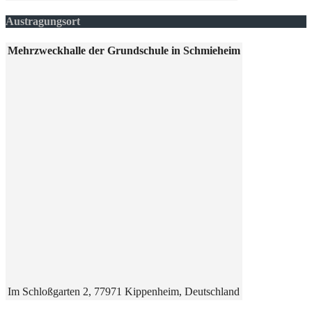
Austragungsort
Mehr­zweck­hal­le der Grund­schu­le in Schmieheim
Im Schloß­gar­ten 2, 77971 Kippen­heim, Deutschland