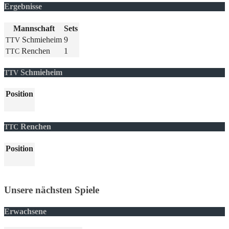
Ergebnisse
Mann­schaft
Sets
Schmieheim
9
TTV
Renchen
1
TTC
Schmieheim
TTV
Posi­ti­on
Renchen
TTC
Posi­ti­on
Unsere nächsten Spiele
Erwachsene