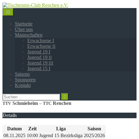
Springe
zum
Inhalt
Startseite
Über uns
Mannschaften
Erwachsene I
Erwachsene
II
Jugend 19 I
Jugend 19
II
Jugend 19
III
Jugend 15 I
Saisons
Sponsoren
Kontakt
Suchen
nach:
Schmie­heim
–
Renchen
TTV
TTC
Details
Datum
Zeit
Liga
Saison
08.11.2025
10:00
Jugend 15 Bezirksliga
2025/2026