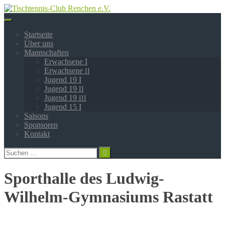
Springe
zum
Inhalt
Startseite
Über uns
Mannschaften
Erwachsene I
Erwachsene
II
Jugend 19 I
Jugend 19
II
Jugend 19
III
Jugend 15 I
Saisons
Sponsoren
Kontakt
Suchen
nach:
Sporthalle des Ludwig-
Wilhelm-Gymnasiums Rastatt