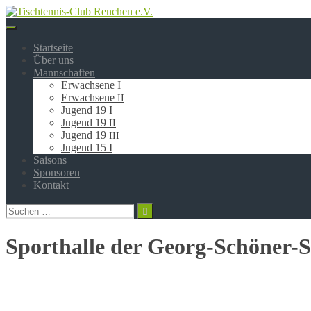
Springe
zum
Inhalt
Startseite
Über uns
Mannschaften
Erwachsene I
Erwachsene
II
Jugend 19 I
Jugend 19
II
Jugend 19
III
Jugend 15 I
Saisons
Sponsoren
Kontakt
Suchen
nach:
Sporthalle der Georg-Schöner-Sc