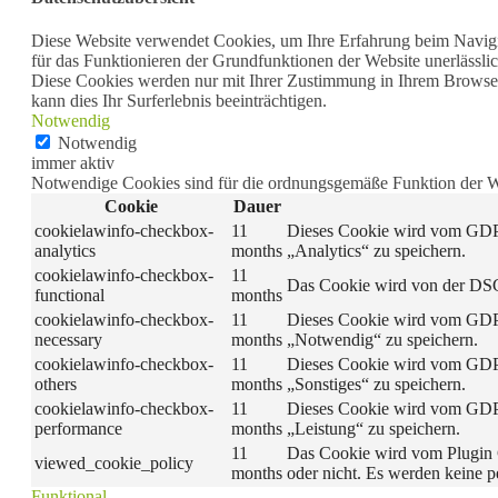
Diese Website verwendet Cookies, um Ihre Erfahrung beim Navigie
für das Funktionieren der Grundfunktionen der Website unerlässlic
Diese Cookies werden nur mit Ihrer Zustimmung in Ihrem Browser 
kann dies Ihr Surferlebnis beeinträchtigen.
Notwendig
Notwendig
immer aktiv
Notwendige Cookies sind für die ordnungsgemäße Funktion der Web
Cookie
Dauer
cookielawinfo-checkbox-
11
Dieses Cookie wird vom GDPR
analytics
months
„Analytics“ zu speichern.
cookielawinfo-checkbox-
11
Das Cookie wird von der DSG
functional
months
cookielawinfo-checkbox-
11
Dieses Cookie wird vom GDPR
necessary
months
„Notwendig“ zu speichern.
cookielawinfo-checkbox-
11
Dieses Cookie wird vom GDPR
others
months
„Sonstiges“ zu speichern.
cookielawinfo-checkbox-
11
Dieses Cookie wird vom GDPR
performance
months
„Leistung“ zu speichern.
11
Das Cookie wird vom Plugin 
viewed_cookie_policy
months
oder nicht. Es werden keine 
Funktional