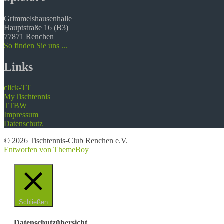
Grimmelshausenhalle
Hauptstraße 16 (B3)
77871 Renchen
So finden Sie uns ...
Links
click-TT
MyTischtennis
TTBW
Impressum
Datenschutz
© 2026 Tischtennis-Club Renchen e.V.
Entworfen von ThemeBoy
Schließen
Datenschutzübersicht