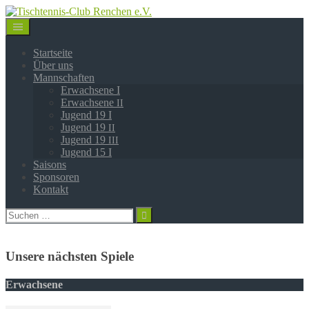
Springe
zum
Inhalt
Startseite
Über uns
Mannschaften
Erwachsene I
Erwachsene
II
Jugend 19 I
Jugend 19
II
Jugend 19
III
Jugend 15 I
Saisons
Sponsoren
Kontakt
Suchen
nach:
Unsere nächsten Spiele
Erwachsene