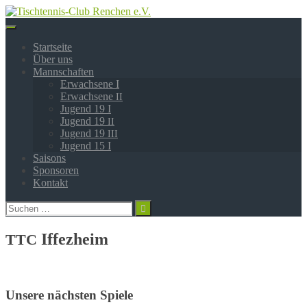
Springe
zum
Inhalt
Startseite
Über uns
Mannschaften
Erwachsene I
Erwachsene
II
Jugend 19 I
Jugend 19
II
Jugend 19
III
Jugend 15 I
Saisons
Sponsoren
Kontakt
Suchen
nach:
Iffezheim
TTC
Unsere nächsten Spiele