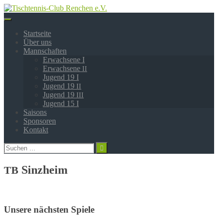
Springe
zum
Inhalt
Startseite
Über uns
Mannschaften
Erwachsene I
Erwachsene
II
Jugend 19 I
Jugend 19
II
Jugend 19
III
Jugend 15 I
Saisons
Sponsoren
Kontakt
Suchen
nach:
Sinzheim
TB
Unsere nächsten Spiele