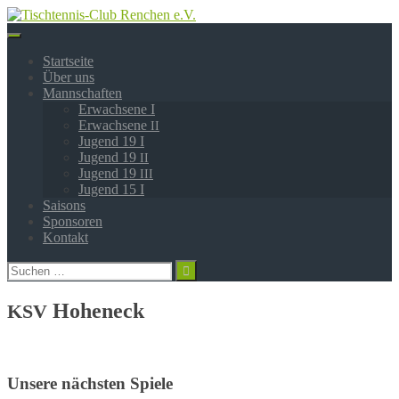
Springe
zum
Inhalt
Startseite
Über uns
Mannschaften
Erwachsene I
Erwachsene
II
Jugend 19 I
Jugend 19
II
Jugend 19
III
Jugend 15 I
Saisons
Sponsoren
Kontakt
Suchen
nach:
Hoheneck
KSV
Unsere nächsten Spiele