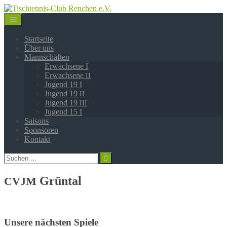
Springe
zum
Inhalt
Startseite
Über uns
Mannschaften
Erwachsene I
Erwachsene
II
Jugend 19 I
Jugend 19
II
Jugend 19
III
Jugend 15 I
Saisons
Sponsoren
Kontakt
Suchen
nach:
Grüntal
CVJM
Unsere nächsten Spiele